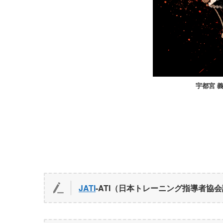
宇都宮
義
JATI
-ATI（日本トレーニング指導者協